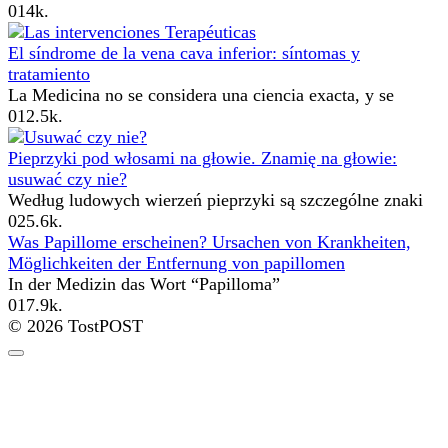
0
14k.
El síndrome de la vena cava inferior: síntomas y
tratamiento
La Medicina no se considera una ciencia exacta, y se
0
12.5k.
Pieprzyki pod włosami na głowie. Znamię na głowie:
usuwać czy nie?
Według ludowych wierzeń pieprzyki są szczególne znaki
0
25.6k.
Was Papillome erscheinen? Ursachen von Krankheiten,
Möglichkeiten der Entfernung von papillomen
In der Medizin das Wort “Papilloma”
0
17.9k.
© 2026 TostPOST